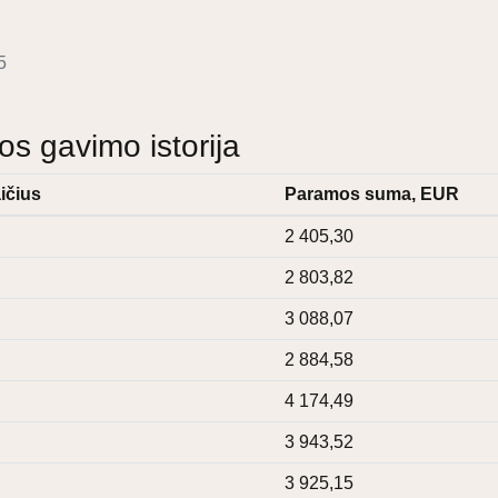
5
 gavimo istorija
ičius
Paramos suma, EUR
2 405,30
2 803,82
3 088,07
2 884,58
4 174,49
3 943,52
3 925,15