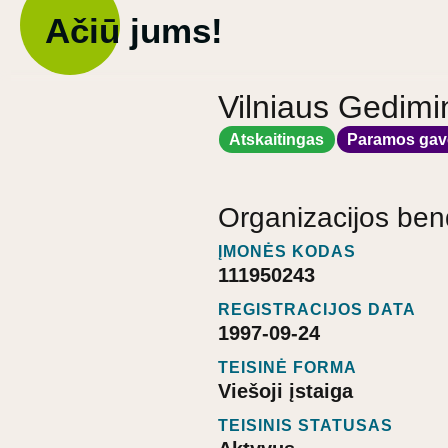
Ačiū jums!
Vilniaus Gedimi
Atskaitingas
Paramos gav
Organizacijos ben
ĮMONĖS KODAS
111950243
REGISTRACIJOS DATA
1997-09-24
TEISINĖ FORMA
Viešoji įstaiga
TEISINIS STATUSAS