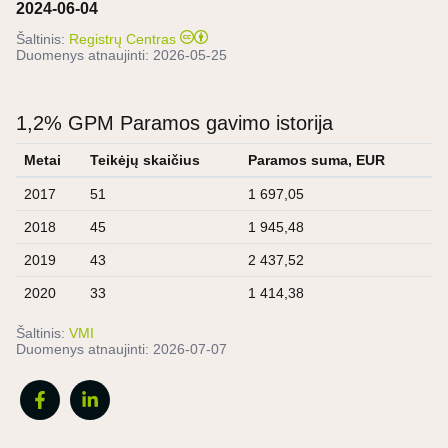
2024-06-04
Šaltinis:
Registrų Centras
Duomenys atnaujinti:
2026-05-25
1,2% GPM Paramos gavimo istorija
Metai
Teikėjų skaičius
Paramos suma, EUR
2017
51
1 697,05
2018
45
1 945,48
2019
43
2 437,52
2020
33
1 414,38
Šaltinis:
VMI
Duomenys atnaujinti:
2026-07-07