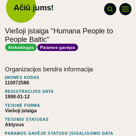
Ačiū jums!
Viešoji įstaiga "Humana People to
People Baltic"
Atskaitingas
Paramos gavėjas
Organizacijos bendra informacija
ĮMONĖS KODAS
110072586
REGISTRACIJOS DATA
1998-01-12
TEISINĖ FORMA
Viešoji įstaiga
TEISINIS STATUSAS
Aktyvus
PARAMOS GAVĖJO STATUSO ĮSIGALIOJIMO DATA