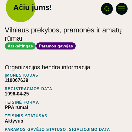
Ačiū jums!
Vilniaus prekybos, pramonės ir amatų
rūmai
Atskaitingas
Paramos gavėjas
Organizacijos bendra informacija
ĮMONĖS KODAS
110067639
REGISTRACIJOS DATA
1996-04-25
TEISINĖ FORMA
PPA rūmai
TEISINIS STATUSAS
Aktyvus
PARAMOS GAVĖJO STATUSO ĮSIGALIOJIMO DATA