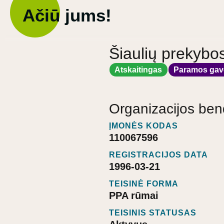
Ačiū jums!
Šiaulių prekybo
Atskaitingas
Paramos gav
Organizacijos ben
ĮMONĖS KODAS
110067596
REGISTRACIJOS DATA
1996-03-21
TEISINĖ FORMA
PPA rūmai
TEISINIS STATUSAS