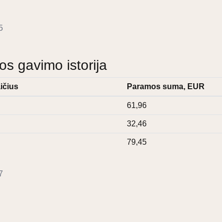
5
 gavimo istorija
ičius
Paramos suma, EUR
61,96
32,46
79,45
7