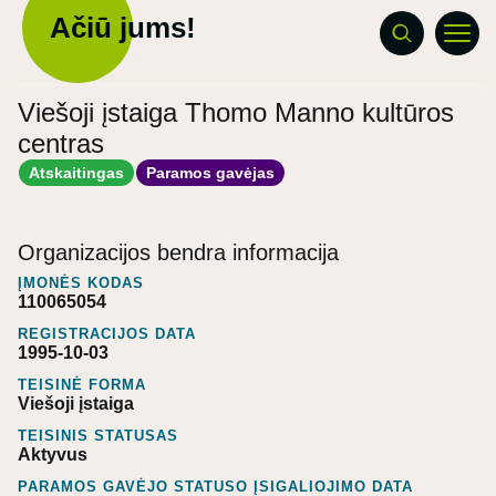
Ačiū jums!
Viešoji įstaiga Thomo Manno kultūros
centras
Atskaitingas
Paramos gavėjas
Organizacijos bendra informacija
ĮMONĖS KODAS
110065054
REGISTRACIJOS DATA
1995-10-03
TEISINĖ FORMA
Viešoji įstaiga
TEISINIS STATUSAS
Aktyvus
PARAMOS GAVĖJO STATUSO ĮSIGALIOJIMO DATA