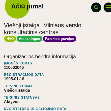
Ačiū jums!
Viešoji įstaiga "Vilniaus verslo
konsultacinis centras"
NVO
Atskaitingas
Paramos gavėjas
Organizacijos bendra informacija
ĮMONĖS KODAS
110063046
REGISTRACIJOS DATA
1995-01-18
TEISINĖ FORMA
Viešoji įstaiga
TEISINIS STATUSAS
Aktyvus
NVO STATUSO ĮSIGALIOJIMO DATA