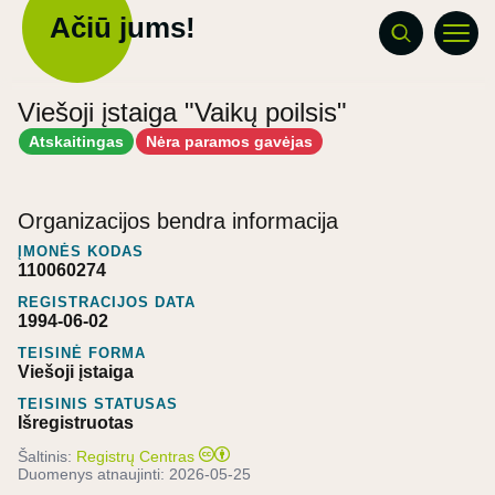
Ačiū jums!
Viešoji įstaiga "Vaikų poilsis"
Atskaitingas
Nėra paramos gavėjas
Organizacijos bendra informacija
ĮMONĖS KODAS
110060274
REGISTRACIJOS DATA
1994-06-02
TEISINĖ FORMA
Viešoji įstaiga
TEISINIS STATUSAS
Išregistruotas
Šaltinis:
Registrų Centras
Duomenys atnaujinti:
2026-05-25