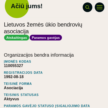
Ačiū jums!
Lietuvos žemės ūkio bendrovių
asociacija
Atskaitingas
Paramos gavėjas
Organizacijos bendra informacija
ĮMONĖS KODAS
110055327
REGISTRACIJOS DATA
1992-08-18
TEISINĖ FORMA
Asociacija
TEISINIS STATUSAS
Aktyvus
PARAMOS GAVĖJO STATUSO ĮSIGALIOJIMO DATA