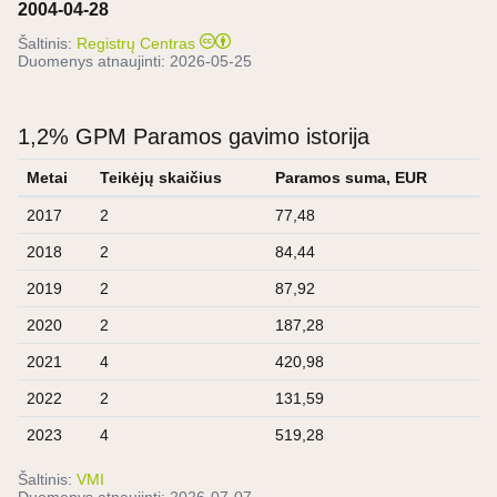
2004-04-28
Šaltinis:
Registrų Centras
Duomenys atnaujinti:
2026-05-25
1,2% GPM Paramos gavimo istorija
Metai
Teikėjų skaičius
Paramos suma, EUR
2017
2
77,48
2018
2
84,44
2019
2
87,92
2020
2
187,28
2021
4
420,98
2022
2
131,59
2023
4
519,28
Šaltinis:
VMI
Duomenys atnaujinti:
2026-07-07